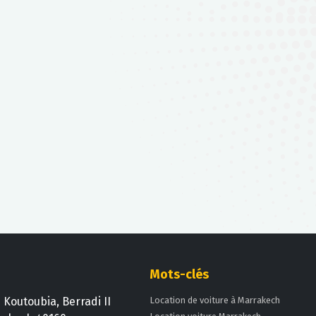
voiture
Confirmez votre réservation en quelques
secondes. Aucun paiement en avance
requis.
Mots-clés
j Koutoubia, Berradi II
Location de voiture à Marrakech