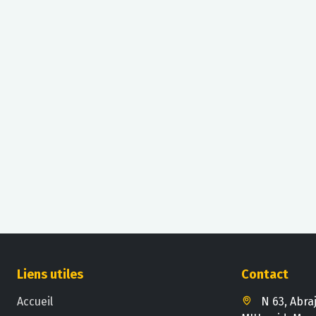
Livraison possible à l’aéroport, à votre
hôtel, riad ou à notre agence.
Liens utiles
Contact
Accueil
N 63, Abra