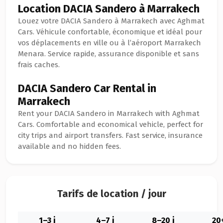
Location DACIA Sandero à Marrakech
Louez votre DACIA Sandero à Marrakech avec Aghmat
Cars. Véhicule confortable, économique et idéal pour
vos déplacements en ville ou à l’aéroport Marrakech
Menara. Service rapide, assurance disponible et sans
frais caches.
DACIA Sandero Car Rental in
Marrakech
Rent your DACIA Sandero in Marrakech with Aghmat
Cars. Comfortable and economical vehicle, perfect for
city trips and airport transfers. Fast service, insurance
available and no hidden fees.
Tarifs de location / jour
1–3 j
4–7 j
8–20 j
20+