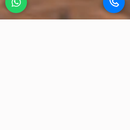
Location de voiture à Marrakech –
Pourquoi nous choisir ?
Nous proposons un large choix de véhicules
modernes et parfaitement entretenus, adaptés à
tous les besoins : petites citadines, berlines
confortables ou voitures familiales spacieuses.
Louer une voiture à Marrakech vous offre une